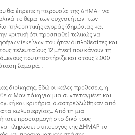
 που θα έπρεπε η παρουσία της ΔΗΜΑΡ να
νολικά το θέμα των συχνοτήτων, των
διο-τηλεοπτικής αγοράς (δημόσιας και
ην κριτική ότι προσπαθεί τελικώς να
φήνων (εκείνων που ήταν διπλοθεσίτες και
ους τελευταίους 12 μήνες) που κάνουν τη
όμενους που υποστήριζε και στους 2.000
ρόταση Σαμαρά…
ς διοίκησης. Εδώ οι καλές προθέσεις, η
εια Μανιτάκη για μια συντεταγμένη και
λογική και κριτήρια, διαστρεβλώθηκαν από
ματα κωλυσιεργίας… Από τη μια
δήποτε προσαρμογή στο δικό τους
 να πληρώσει ο υπουργός της ΔΗΜΑΡ το
ικής και προσχηματικής στάσης.