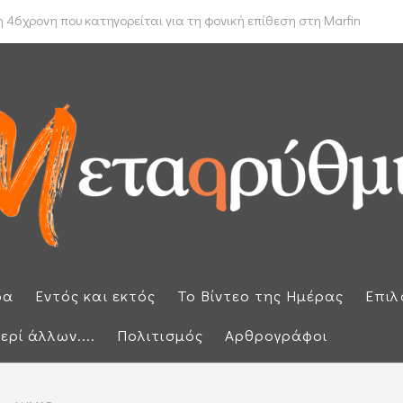
 δρομολόγιο πλοίων που θέλουν να διασχίσουν τα Στενά του Ορμούζ
 46χρονη που κατηγορείται για τη φονική επίθεση στη Marfin
ρα
Εντός και εκτός
Το Βίντεο της Ημέρας
Επιλ
ερί άλλων....
Πολιτισμός
Αρθρογράφοι