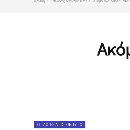
Αρχικη
>
Επιλογες απο τον Τυπο
>
Ακόμα ένα ρέκβιεμ γι
Ακόμ
ΕΠΙΛΟΓΈΣ ΑΠΌ ΤΟΝ ΤΎΠΟ