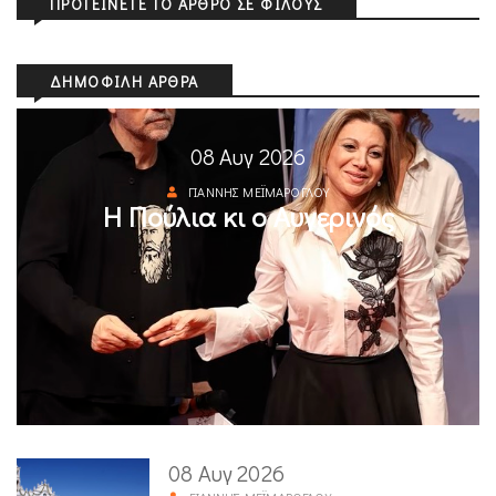
ΠΡΟΤΕΊΝΕΤΕ ΤΟ ΆΡΘΡΟ ΣΕ ΦΊΛΟΥΣ
ΔΗΜΟΦΙΛΉ ΆΡΘΡΑ
08 Αυγ 2026
ΓΙΆΝΝΗΣ ΜΕΪΜΆΡΟΓΛΟΥ
Η Πούλια κι ο Αυγερινός
08 Αυγ 2026