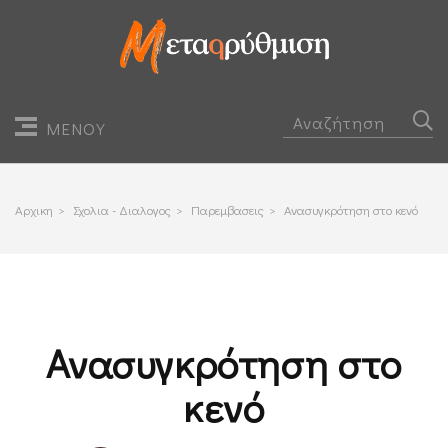
ΜΕΝΟΥ
Αρχικη
>
Σχολια - Διαλογος
>
Παρεμβασεις
>
Ανασυγκρότηση στο κενό
Ανασυγκρότηση στο
κενό