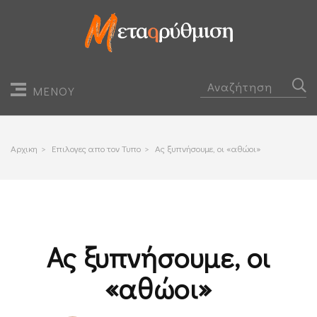
ΜΕΝΟΥ
Αρχικη
>
Επιλογες απο τον Τυπο
>
Ας ξυπνήσουμε, οι «αθώοι»
Ας ξυπνήσουμε, οι
«αθώοι»