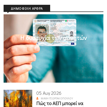
ΔΗΜΟΦΙΛΉ ΆΡΘΡΑ
05 Αυγ 2026
ΜΙΧΆΛΗΣ ΚΥΡΙΑΚΊΔΗΣ
Η δυστυχία των αρνητών
05 Αυγ 2026
ΜΆΧΗ ΓΕΩΡΓΑΚΟΠΟΎΛΟΥ
Πώς το ΑΕΠ μπορεί να