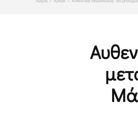
Αρχικη
>
Αρθρα
>
Αυθεντικός Μαραθώνιος: Στο μεταίχμιο
Αυθεν
μετ
Μάχ