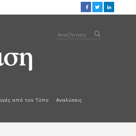
Η απάντηση της Ισπανίας: Επαν
ογές από τον Τύπο
Αναλύσεις