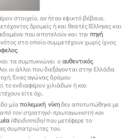
ον στοιχείο, αν ήταν εφικτό βέβαια,
τέχοντες δρομείς ή και θεατές (Έλληνες και
δεδομένα που αποτελούν και την
πηγή
νότος στο οποίο συμμετέχουν χωρίς ίχνος
όφελος
.
αι τα συμπυκνώνει ο
αυθεντικός
λοι οι άλλοι που διεξάγονται στην Ελλάδα
τοχή. Ένας αγώνας δρόμου
ί το ενδιαφέρον χιλιάδων ή και
έχουν είτε όχι.
δο μία
πολεμική νίκη
δεν αποτυπώθηκε με
 από τον στρατηγό-πρωταγωνιστή και
μέα
(Φειδιππίδη)
που μετέφερε το
ες συμπατριώτες του.