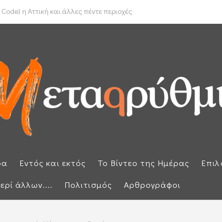
το Ιράν για τα Στενά του Ορμούζ
ρα
Εντός και εκτός
Το Βίντεο της Ημέρας
Επιλ
ερί άλλων....
Πολιτισμός
Αρθρογράφοι