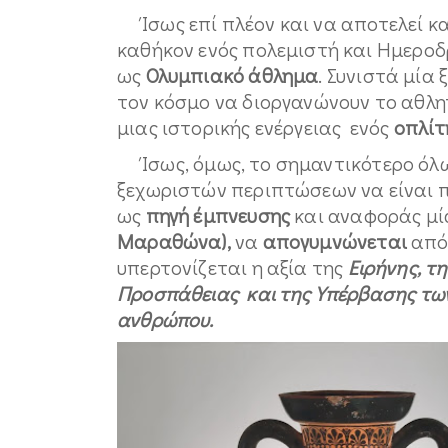
Ίσως επί πλέον και να αποτελεί κ
καθήκον ενός πολεμιστή και Ημερο
ως
Ολυμπιακό άθλημα
. Συνιστά μία
τον κόσμο να διοργανώνουν το αθλητ
μιας ιστορικής ενέργειας ενός
οπλίτ
Ίσως, όμως, το σημαντικότερο όλ
ξεχωριστών περιπτώσεων να είναι πω
ως
πηγή έμπνευσης
και αναφοράς μί
Μαραθώνα),
να
απογυμνώνεται
από 
υπερτονίζεται η αξία της
Ειρήνης, τ
Προσπάθειας και της Υπέρβασης των
ανθρώπου.