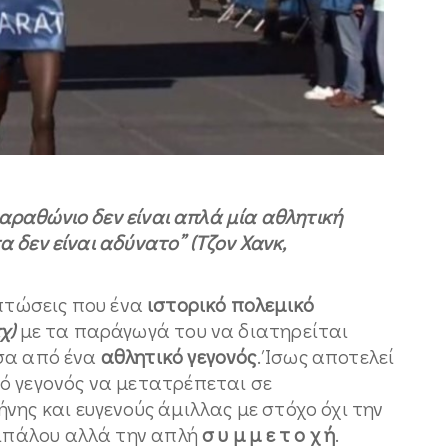
 μαραθώνιο δεν είναι απλά μία αθλητική
τα δεν είναι αδύνατο”
(Τζον Χανκ,
πτώσεις που ένα
ιστορικό πολεμικό
χ)
με τα παράγωγά του να διατηρείται
σα από ένα
αθλητικό γεγονός
. Ίσως αποτελεί
ό γεγονός να μετατρέπεται σε
νης και ευγενούς άμιλλας με στόχο όχι την
τιπάλου αλλά την απλή
σ υ μ μ ε τ ο χ ή
.