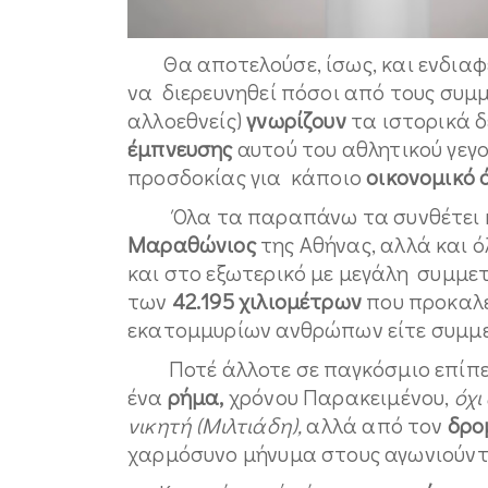
Θα αποτελούσε, ίσως, και ενδιαφέρ
να διερευνηθεί πόσοι από τους συμμε
αλλοεθνείς)
γνωρίζουν
τα ιστορικά 
έμπνευσης
αυτού του αθλητικού γεγο
προσδοκίας για κάποιο
οικονομικό 
Όλα τα παραπάνω τα συνθέτει κ
Μαραθώνιος
της Αθήνας, αλλά και ό
και στο εξωτερικό με μεγάλη συμμε
των
42.195
χιλιομέτρων
που προκαλε
εκατομμυρίων ανθρώπων είτε συμμετ
Ποτέ άλλοτε σε παγκόσμιο επίπε
ένα
ρήμα,
χρόνου Παρακειμένου,
όχι
νικητή (Μιλτιάδη),
αλλά από τον
δρο
χαρμόσυνο μήνυμα στους αγωνιούντ