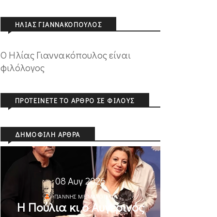
ΗΛΊΑΣ ΓΙΑΝΝΑΚΌΠΟΥΛΟΣ
O Ηλίας Γιαννακόπουλος είναι
φιλόλογος
ΠΡΟΤΕΊΝΕΤΕ ΤΟ ΆΡΘΡΟ ΣΕ ΦΊΛΟΥΣ
ΔΗΜΟΦΙΛΉ ΆΡΘΡΑ
08 Αυγ 2026
ΓΙΆΝΝΗΣ ΜΕΪΜΆΡΟΓΛΟΥ
Η Πούλια κι ο Αυγερινός