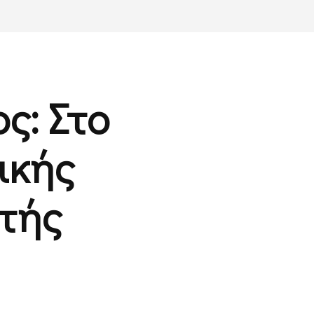
ς: Στο
ικής
ρτής