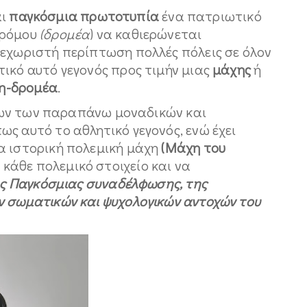
αι
παγκόσμια πρωτοτυπία
ένα πατριωτικό
δρόμου
(δρομέα
) να καθιερώνεται
 ξεχωριστή περίπτωση πολλές πόλεις σε όλον
ικό αυτό γεγονός προς τιμήν μιας
μάχης
ή
η-δρομέα
.
ων των παραπάνω μοναδικών και
ς αυτό το αθλητικό γεγονός, ενώ έχει
α ιστορική πολεμική μάχη
(Μάχη του
κάθε πολεμικό στοιχείο και να
ης Παγκόσμιας συναδέλφωσης, της
 σωματικών και ψυχολογικών αντοχών του