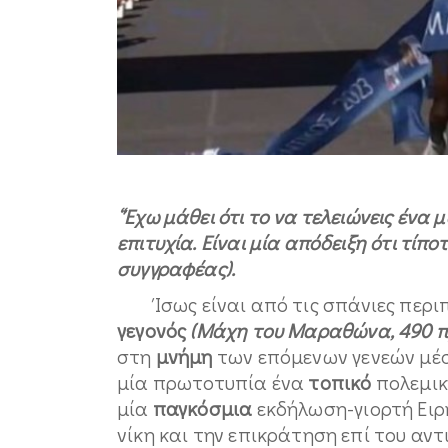
“Έχω μάθει ότι το να τελειώνεις ένα
επιτυχία. Είναι μία απόδειξη ότι τίπο
συγγραφέας).
Ίσως είναι από τις σπάνιες περι
γεγονός
(Μάχη του Μαραθώνα, 490 π
στη
μνήμη
των επόμενων γενεών μέ
μία πρωτοτυπία ένα
τοπικό
πολεμικ
μία
παγκόσμια
εκδήλωση-γιορτή Ειρή
νίκη και την επικράτηση επί του αν