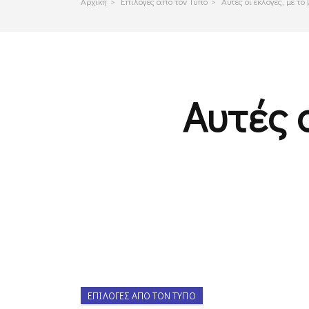
Αρχικη
>
Επιλογες απο τον Τυπο
>
Αυτές οι εκλογές, με τ
Αυτές 
ΕΠΙΛΟΓΈΣ ΑΠΌ ΤΟΝ ΤΎΠΟ