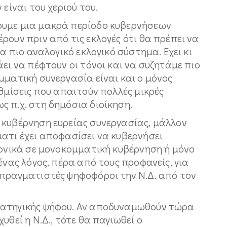
 είναι του χεριού του.
ουμε μια μακρά περίοδο κυβερνήσεων
ρουν πριν από τις εκλογές ότι θα πρέπει να
να πιο αναλογικό εκλογικό σύστημα. Εχει κι
ει να πέφτουν οι τόνοι και να συζητάμε πιο
μματική συνεργασία είναι και ο μόνος
υθμίσεις που απαιτούν πολλές μικρές
 π.χ. στη δημόσια διοίκηση.
 κυβέρνηση ευρείας συνεργασίας, μάλλον
ατι έχει αποφασίσει να κυβερνήσει
ζονικά σε μονοκομματική κυβέρνηση ή μόνο
ένας λόγος, πέρα από τους προφανείς, για
 πραγματιστές ψηφοφόροι την Ν.Δ. από τον
ρατηγικής ψήφου. Αν αποδυναμωθούν τώρα
υθεί η Ν.Δ., τότε θα παγιωθεί ο