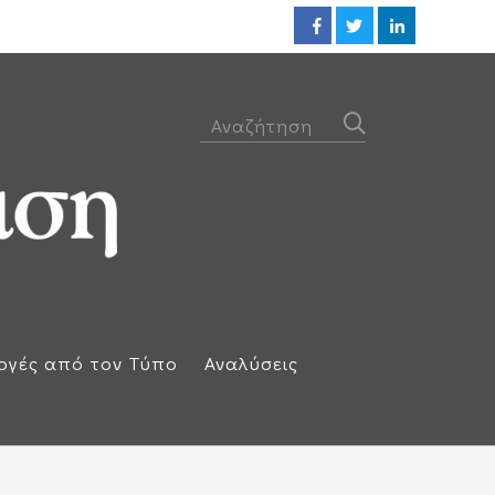
ΕΕ: Αλληλεγγύη στην Ισπανία κ
ογές από τον Τύπο
Αναλύσεις