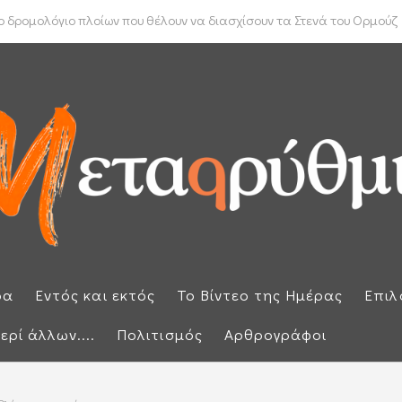
ύπρου: «Έπεσαν» οι υπογραφές με τον γαλλικό κολοσσό Meridiam
 δρομολόγιο πλοίων που θέλουν να διασχίσουν τα Στενά του Ορμούζ
ρα
Εντός και εκτός
Το Βίντεο της Ημέρας
Επιλ
ερί άλλων....
Πολιτισμός
Αρθρογράφοι