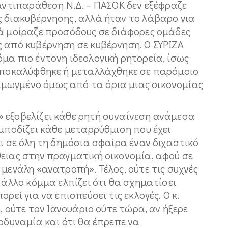
 αντιπαράθεση Ν.Δ. – ΠΑΣΟΚ δεν εξέφραζε
ς διακυβέρνησης, αλλά ήταν το λάβαρο για
τά μοίραζε προσόδους σε διάφορες ομάδες
ς από κυβέρνηση σε κυβέρνηση. Ο ΣΥΡΙΖΑ
μα πιο έντονη ιδεολογική ρητορεία, ίσως
 αποκαλύφθηκε ή μεταλλάχθηκε σε παρόμοιο
μωγμένο όμως από τα όρια μιας οικονομίας
 εξοβελίζει κάθε ρητή συναίνεση ανάμεσα
εμποδίζει κάθε μεταρρύθμιση που έχει
ει σε όλη τη δημόσια σφαίρα έναν διχαστικό
ειας στην πραγματική οικονομία, αφού σε
 μεγάλη «ανατροπή». Τέλος, ούτε τις συχνές
 άλλο κόμμα ελπίζει ότι θα σχηματίσει
ρεί για να επισπεύσει τις εκλογές. Ο κ.
η, ούτε τον Ιανουάριο ούτε τώρα, αν ήξερε
τοδυναμία και ότι θα έπρεπε να