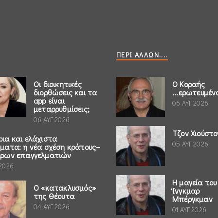
ΠΕΡΊ ΆΛΛΩΝ....
Οι διοικητικές
Ο Κοραής
διορθώσεις και τα
...ερωτευμέν
app είναι
06 ΑΥΓ 2026
μεταρρυθμίσεις;
06 ΑΥΓ 2026
Τζον Χιούστο
ρια και ελάχιστα
05 ΑΥΓ 2026
ήματα: η νέα σχέση κράτους–
έρων επαγγελματιών
 2026
Η μαγεία του
Ο «κατακλυσμός»
Ίνγκμαρ
της Θέουτα
Μπέργκμαν
04 ΑΥΓ 2026
01 ΑΥΓ 2026