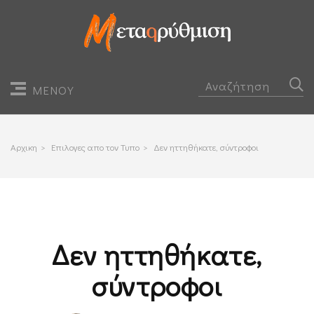
ΜΕΝΟΥ
Αρχικη
>
Επιλογες απο τον Τυπο
>
Δεν ηττηθήκατε, σύντροφοι
Δεν ηττηθήκατε,
σύντροφοι