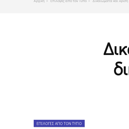
Αρχικη
>
Επιλογες απο τον Τυπο
>
Δικαιώματα και κρίση 
Δικ
δ
ΕΠΙΛΟΓΈΣ ΑΠΌ ΤΟΝ ΤΎΠΟ