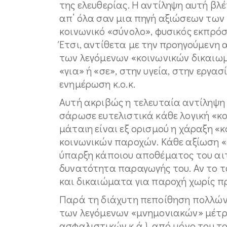
της ελευθερίας. Η αντίληψη αυτή βλ
απ’ όλα σαν μια πηγή αξιώσεων των
κοινωνικό «σύνολο», φυσικός εκπρόσ
Έτσι, αντίθετα με την προηγούμενη 
των λεγόμενων «κοινωνικών δικαιω
«για» ή «σε», στην υγεία, στην εργα
ενημέρωση κ.ο.κ.
Αυτή ακριβώς η τελευταία αντίληψη 
σάρωσε ευτελιστικά κάθε λογική «κο
μάταιη είναι εξ ορισμού η χάραξη 
κοινωνικών παροχών. Κάθε αξίωση «σ
ύπαρξη κάποιου αποθέματος του αιτ
δυνατότητα παραγωγής του. Αν το ταμ
και δικαιώματα για παροχή χωρίς π
Παρά τη διάχυτη πεποίθηση πολλών
των λεγόμενων «μνημονιακών» μέτρ
ασφαλιστικών κ.ά.), από μόνο του 