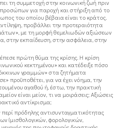
έπει τη συμμετοχή στην κοινωνική ζωή πριν
 προσώπων για παροχή και στήριξη από το
ωπος του οποίου βέβαια είναι το κράτος.
αντίληψη, προβάλλει την προτεραιότητα
μάτων», με τη μορφή θεμελιωδών αξιώσεων
σία, στην εκπαίδευση, στην ασφάλεια, στην
έπεσε πρώτη θύμα της κρίσης. Η κρίση
ινωνικού κεκτημένου» και κατέδειξε πόσο
«κόκκινων γραμμών» στα ζητήματα
ε» προϋποθέτει, για να έχει νόημα, την
ουμένου αγαθού ή, έστω, την πρακτική
είον είναι μείον, τι να μοιράσεις; Αξιώσεις
ρακτικό αντίκρισμα;
 περί πρόδηλης αντισυνταγματικότητας
ων (μισθολογικών, φορολογικών,
το γεγονός της πρωτοφανούς δραστικής