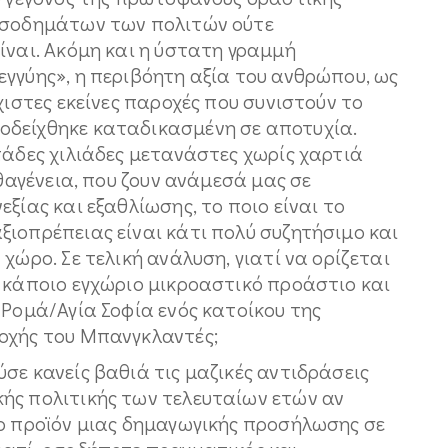
εισοδημάτων των πολιτών ούτε
ίναι. Ακόμη και η ύστατη γραμμή
γγύης», η περιβόητη αξία του ανθρώπου, ως
χιστες εκείνες παροχές που συνιστούν το
οδείχθηκε καταδικασμένη σε αποτυχία.
τάδες χιλιάδες μετανάστες χωρίς χαρτιά
ιθαγένεια, που ζουν ανάμεσά μας σε
ξίας και εξαθλίωσης, το ποιο είναι το
ιοπρέπειας είναι κάτι πολύ συζητήσιμο και
χώρο. Σε τελική ανάλυση, γιατί να ορίζεται
ε κάποιο εγχώριο μικροαστικό προάστιο και
 Ρομά/Αγία Σοφία ενός κατοίκου της
οχής του Μπανγκλαντές;
σε κανείς βαθιά τις μαζικές αντιδράσεις
ής πολιτικής των τελευταίων ετών αν
το προϊόν μιας δημαγωγικής προσήλωσης σε