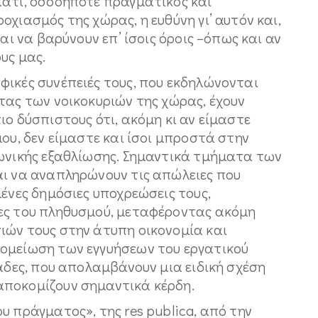
ιατί, οσοδήποτε πραγματικός και
χιασμός της χώρας, η ευθύνη γι’ αυτόν και,
ται να βαρύνουν επ’ ίσοις όροις –όπως και αν
υς μας.
φικές συνέπειές τους, που εκδηλώνονται
τας των νοικοκυριών της χώρας, έχουν
ιο δύσπιστους ότι, ακόμη κι αν είμαστε
μου, δεν είμαστε και ίσοι μπροστά στην
νωνικής εξαθλίωσης. Σημαντικά τμήματα των
αι να αναπληρώνουν τις απώλειες που
μένες δημόσιες υποχρεώσεις τους,
ες του πληθυσμού, μεταφέροντας ακόμη
ιών τους στην άτυπη οικονομία και
ομείωση των εγγυήσεων του εργατικού
μάδες, που απολαμβάνουν μια ειδική σχέση
αποκομίζουν σημαντικά κέρδη.
υ πράγματος», της res publica, από την