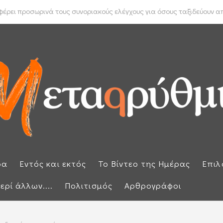
 Μπακέλας απέρριψε αιτήσεις για να ανασυρθεί από το αρχείο η ...
ρει προσωρινά τους συνοριακούς ελέγχους για όσους ταξιδεύουν από
ρα
Εντός και εκτός
Το Βίντεο της Ημέρας
Επιλ
ερί άλλων....
Πολιτισμός
Αρθρογράφοι