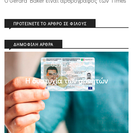
Ο Gerard Baker είναι αρθρογράφος των Times
ΠΡΟΤΕΊΝΕΤΕ ΤΟ ΆΡΘΡΟ ΣΕ ΦΊΛΟΥΣ
ΔΗΜΟΦΙΛΉ ΆΡΘΡΑ
05 Αυγ 2026
ΜΙΧΆΛΗΣ ΚΥΡΙΑΚΊΔΗΣ
Η δυστυχία των αρνητών