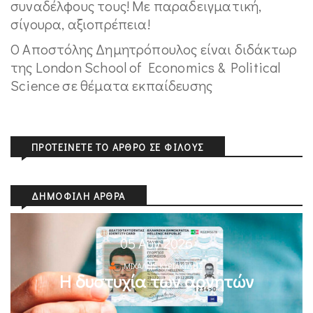
συναδέλφους τους! Με παραδειγματική,
σίγουρα, αξιοπρέπεια!
Ο Αποστόλης Δημητρόπουλος είναι διδάκτωρ
της London School of Economics & Political
Science σε θέματα εκπαίδευσης
ΠΡΟΤΕΊΝΕΤΕ ΤΟ ΆΡΘΡΟ ΣΕ ΦΊΛΟΥΣ
ΔΗΜΟΦΙΛΉ ΆΡΘΡΑ
05 Αυγ 2026
ΜΙΧΆΛΗΣ ΚΥΡΙΑΚΊΔΗΣ
Η δυστυχία των αρνητών