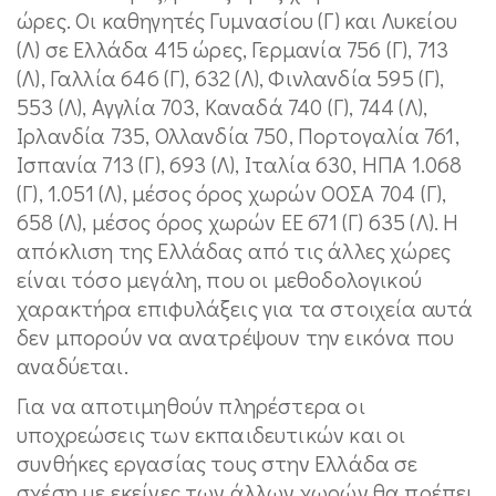
ώρες. Οι καθηγητές Γυμνασίου (Γ) και Λυκείου
(Λ) σε Ελλάδα 415 ώρες, Γερμανία 756 (Γ), 713
(Λ), Γαλλία 646 (Γ), 632 (Λ), Φινλανδία 595 (Γ),
553 (Λ), Αγγλία 703, Καναδά 740 (Γ), 744 (Λ),
Ιρλανδία 735, Ολλανδία 750, Πορτογαλία 761,
Ισπανία 713 (Γ), 693 (Λ), Ιταλία 630, ΗΠΑ 1.068
(Γ), 1.051 (Λ), μέσος όρος χωρών ΟΟΣΑ 704 (Γ),
658 (Λ), μέσος όρος χωρών ΕΕ 671 (Γ) 635 (Λ). Η
απόκλιση της Ελλάδας από τις άλλες χώρες
είναι τόσο μεγάλη, που οι μεθοδολογικού
χαρακτήρα επιφυλάξεις για τα στοιχεία αυτά
δεν μπορούν να ανατρέψουν την εικόνα που
αναδύεται.
Για να αποτιμηθούν πληρέστερα οι
υποχρεώσεις των εκπαιδευτικών και οι
συνθήκες εργασίας τους στην Ελλάδα σε
σχέση με εκείνες των άλλων χωρών θα πρέπει