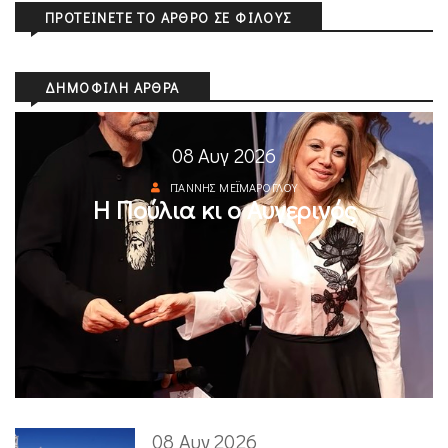
ΠΡΟΤΕΊΝΕΤΕ ΤΟ ΆΡΘΡΟ ΣΕ ΦΊΛΟΥΣ
ΔΗΜΟΦΙΛΉ ΆΡΘΡΑ
08 Αυγ 2026
ΓΙΆΝΝΗΣ ΜΕΪΜΆΡΟΓΛΟΥ
Η Πούλια κι ο Αυγερινός
08 Αυγ 2026