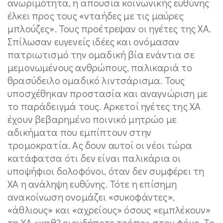
ανωριμότητα, η απουσία κοινωνικής ευθύνης
έλκει προς τους «νταήδες με τις μαύρες
μπλούζες». Τους προέτρεψαν οι ηγέτες της ΧΑ.
Σπίλωσαν ευγενείς ιδέες και ονόμασαν
πατριωτισμό την ομαδική βία ενάντια σε
μεμονωμένους ανθρώπους, παλικαριά το
θρασύδειλο ομαδικό λιντσάρισμα. Τους
υποσχέθηκαν προστασία και αναγνώριση με
το παράδειγμά τους. Αρκετοί ηγέτες της ΧΑ
έχουν βεβαρημένο ποινικό μητρώο με
αδικήματα που εμπίπτουν στην
τρομοκρατία. Ας δουν αυτοί οι νέοι τώρα
κατάφατσα ότι δεν είναι παλικάρια οι
υποψήφιοι δολοφόνοι, όταν δεν συμφέρει τη
ΧΑ η ανάληψη ευθύνης. Τότε η επίσημη
ανακοίνωση ονομάζει «συκοφάντες»,
«άθλιους» και «αχρείους» όσους «εμπλέκουν»
τη ΧΑ «καθ? οιονδήποτε τρόπο» στον φόνο. Το