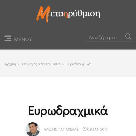
ΜΕΝΟΥ
Αρχικη
>
Επιλογες απο τον Τυπο
>
Ευρωδραχμικά
Ευρωδραχμικά
ΑΛΈΞΗΣ ΠΑΠΑΧΕΛΆΣ
09 ΙΑΝ 2017