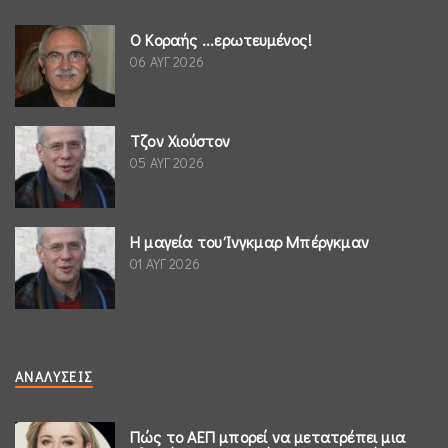
Ο Κοραής ...ερωτευμένος!
06 ΑΥΓ 2026
Τζον Χιούστον
05 ΑΥΓ 2026
Η μαγεία του Ίνγκμαρ Μπέργκμαν
01 ΑΥΓ 2026
ΑΝΑΛΎΣΕΙΣ
Πώς το ΑΕΠ μπορεί να μετατρέπει μια