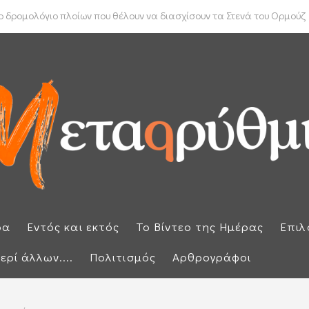
ύπρου: «Έπεσαν» οι υπογραφές με τον γαλλικό κολοσσό Meridiam
 δρομολόγιο πλοίων που θέλουν να διασχίσουν τα Στενά του Ορμούζ
ρα
Εντός και εκτός
Το Βίντεο της Ημέρας
Επιλ
ερί άλλων....
Πολιτισμός
Αρθρογράφοι