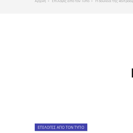
Αρχικη
>
Επιλογες απο τον Τυπο
>
Η δουλειά της κεντροα
ΕΠΙΛΟΓΈΣ ΑΠΌ ΤΟΝ ΤΎΠΟ