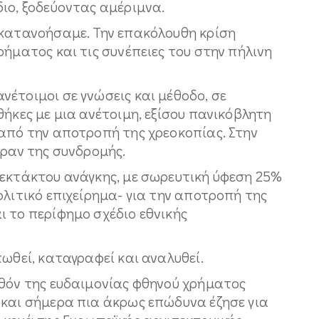
ιο, ξοδεύοντας αμέριμνα.
 κατανοήσαμε. Την επακόλουθη κρίση
ρήματος και τις συνέπειες του στην πήλινη
έτοιμοι σε γνώσεις και μέθοδο, σε
θήκες με μια ανέτοιμη, εξίσου πανικόβλητη
 από την αποτροπή της χρεοκοπίας. Στην
έραν της συνδρομής.
 εκτάκτου ανάγκης, με σωρευτική ύφεση 25%
ολιτικό επιχείρημα- για την αποτροπή της
ι το περίφημο σχέδιο εθνικής
πωθεί, καταγραφεί και αναλυθεί.
λθόν της ευδαιμονίας φθηνού χρήματος
 και σήμερα πια άκρως επώδυνα έζησε για