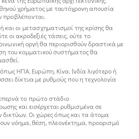
 κενά της Ευρωπαϊκής αρχιτεκτονικής.
 φθηνού χρήματος με ταυτόχρονη απουσία
ν προβλέπονται.
ή και οι μετασχηματισμοί της κρίσης θα
ε οι ακροδεξιές τάσεις, ούτε το
οινωνική οργή θα περιορισθούν δραστικά με
ίση του κομματικού συστήματος θα
μασθεί.
όπως ΗΠΑ, Ευρώπη, Κίνα, Ινδία λιγότερο ή
σσει δίκτυα με ρυθμούς που η τεχνολογία
ξεπερνά το πρώτο στάδιο
ωσης και εισέρχεται ρυθμισμένα σε
 δικτύων. Οι χώρες όπως και τα άτομα
ουν νόημα, θέση, πλεονέκτημα, προορισμό