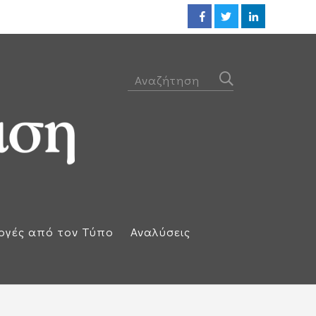
ΕΕ: Αλληλεγγύη στην Ισπανία κ
ογές από τον Τύπο
Αναλύσεις