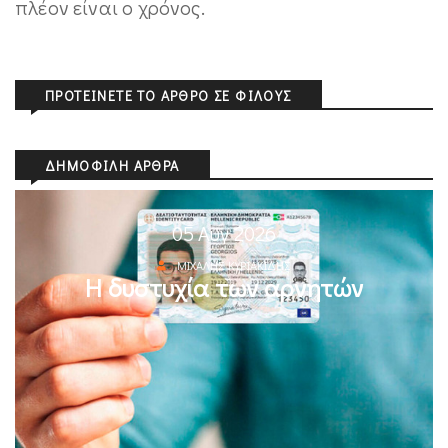
πλέον είναι ο χρόνος.
ΠΡΟΤΕΊΝΕΤΕ ΤΟ ΆΡΘΡΟ ΣΕ ΦΊΛΟΥΣ
ΔΗΜΟΦΙΛΉ ΆΡΘΡΑ
05 Αυγ 2026
ΜΙΧΆΛΗΣ ΚΥΡΙΑΚΊΔΗΣ
Η δυστυχία των αρνητών