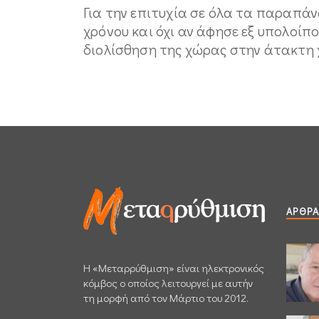
Για την επιτυχία σε όλα τα παραπάν
χρόνου και όχι αν άφησε εξ υπολοίπο
διολίσθηση της χώρας στην άτακτη χ
ΆΡΘΡΑ
H «Μεταρρύθμιση» είναι ηλεκτρονικός
κόμβος ο οποίος λειτουργεί με αυτήν
τη μορφή από τον Μάρτιο του 2012.