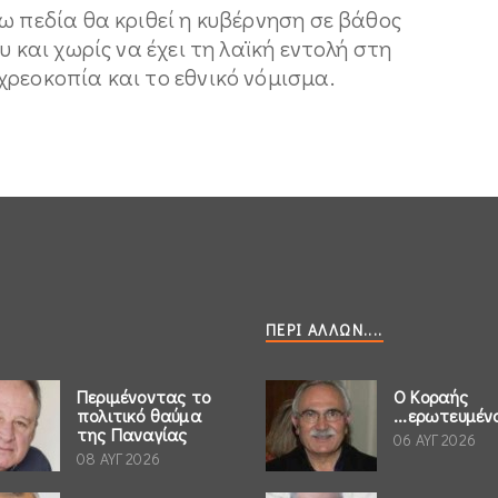
ω πεδία θα κριθεί η κυβέρνηση σε βάθος
υ και χωρίς να έχει τη λαϊκή εντολή στη
ρεοκοπία και το εθνικό νόμισμα.
ΠΕΡΊ ΆΛΛΩΝ....
Περιμένοντας το
Ο Κοραής
πολιτικό θαύμα
...ερωτευμέν
της Παναγίας
06 ΑΥΓ 2026
08 ΑΥΓ 2026