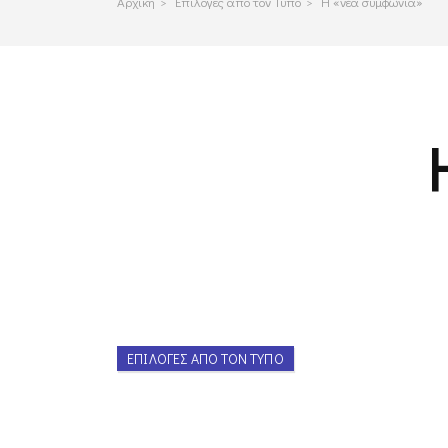
Αρχικη
>
Επιλογες απο τον Τυπο
>
Η «νέα συμφωνία»
ΕΠΙΛΟΓΈΣ ΑΠΌ ΤΟΝ ΤΎΠΟ