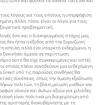
2022-2048 και φυσικά τα δάνεια του ESM και
υς λόγους για τους οποίους η υπερψήφιση
μένη, άλλοι τόσοι είναι οι λόγοι για τους
εξαιρετικά προβληματική.
κλογές όσο και ο διακηρυγμένος στόχος μας
ος δεν ήταν η έξοδος από την Ευρωζώνη.
στη απειλή, αλλά ένα υπαρκτό ενδεχόμενο, η
θα ξεκινήσει άμεσα σε περίπτωση
άριο αυτό θα είχε συγκεκριμένες και απτές
, οι οποίες πλέον συνοδεύουν μια ενδεχόμενη
 Grexit υπό τις παρούσες συνθήκες θα
τικές συνέπειες, όπως την άμεση εξαΰλωση
ήνων πολιτών, τη βίαιη μείωση μισθών και
ρφών υλικών και άυλων αξιών για χιλιάδες
επιλογή είναι πολιτικά μη διαχειρίσιμη από
της αριστερής διακυβέρνησης με τη