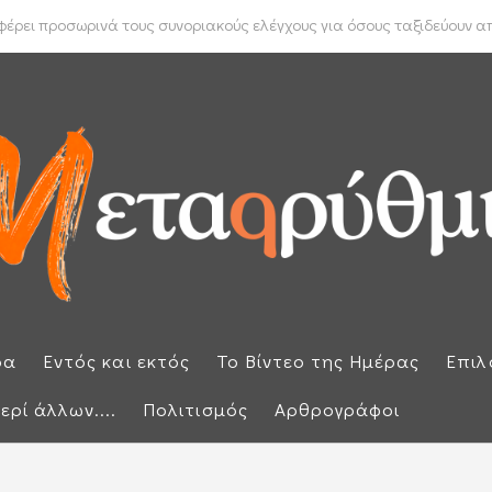
 Μπακέλας απέρριψε αιτήσεις για να ανασυρθεί από το αρχείο η ...
ρει προσωρινά τους συνοριακούς ελέγχους για όσους ταξιδεύουν από
ρα
Εντός και εκτός
Το Βίντεο της Ημέρας
Επιλ
ερί άλλων....
Πολιτισμός
Αρθρογράφοι