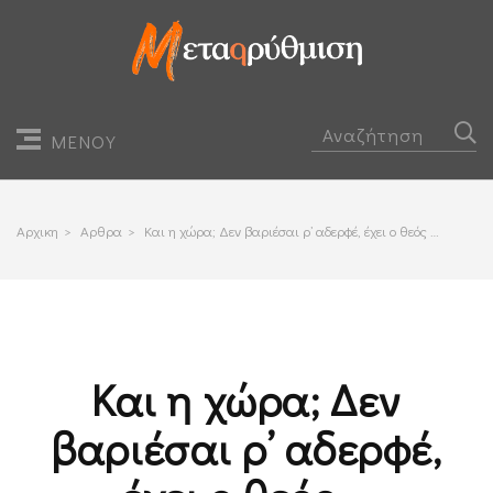
ΜΕΝΟΥ
Αρχικη
>
Αρθρα
>
Και η χώρα; Δεν βαριέσαι ρ’ αδερφέ, έχει ο θεός …
Και η χώρα; Δεν
βαριέσαι ρ’ αδερφέ,