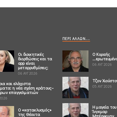
ΠΕΡΊ ΆΛΛΩΝ....
Οι διοικητικές
Ο Κοραής
διορθώσεις και τα
...ερωτευμέν
app είναι
06 ΑΥΓ 2026
μεταρρυθμίσεις;
06 ΑΥΓ 2026
Τζον Χιούστο
ρια και ελάχιστα
05 ΑΥΓ 2026
ήματα: η νέα σχέση κράτους–
έρων επαγγελματιών
 2026
Η μαγεία του
Ο «κατακλυσμός»
Ίνγκμαρ
της Θέουτα
Μπέργκμαν