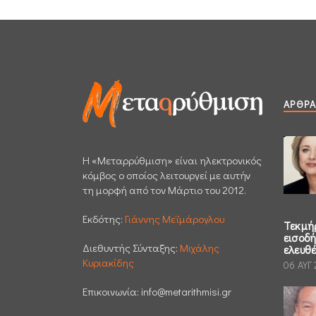
ΆΡΘΡΑ
H «Μεταρρύθμιση» είναι ηλεκτρονικός
κόμβος ο οποίος λειτουργεί με αυτήν
τη μορφή από τον Μάρτιο του 2012.
Εκδότης:
Γιάννης Μεϊμάρογλου
Τεκμή
εισοδ
Διεθυντής Σύνταξης:
Μιχάλης
ελευθ
Κυριακίδης
06 ΑΥΓ
Επικοινωνία:
info@metarithmisi.gr