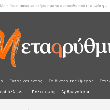
δα για το πραγματικό διαθέσιμο εισόδημα των νοικοκυριών
 Μπακέλας απέρριψε αιτήσεις για να ανασυρθεί από το αρχείο η ...
ρα
Εντός και εκτός
Το Βίντεο της Ημέρας
Επιλ
ερί άλλων....
Πολιτισμός
Αρθρογράφοι