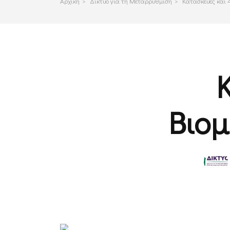
Αρχικη
>
Δικτυο για τη Μεταρρυθμιση
>
Κατασκευές και
Βιο