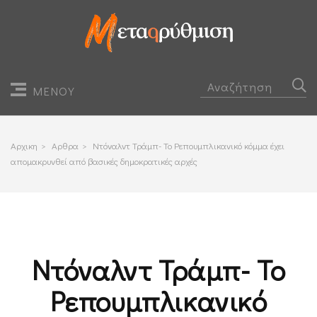
ΜΕΝΟΥ
Αρχικη
>
Αρθρα
>
Ντόναλντ Τράμπ- Το Ρεπουμπλικανικό κόμμα έχει
απομακρυνθεί από βασικές δημοκρατικές αρχές
Ντόναλντ Τράμπ- Το
Ρεπουμπλικανικό