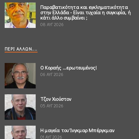
Παραβατικότητα και εγκληματικότητα
στην Ελλάδα - Είναι τυχαία η συγκυρία, ή
κάτι άλλο συμβαίνει ;
08 ΑΥΓ 2026
ΠΕΡΊ ΆΛΛΩΝ....
Ο Κοραής ...ερωτευμένος!
06 ΑΥΓ 2026
Τζον Χιούστον
05 ΑΥΓ 2026
Η μαγεία του Ίνγκμαρ Μπέργκμαν
01 ΑΥΓ 2026