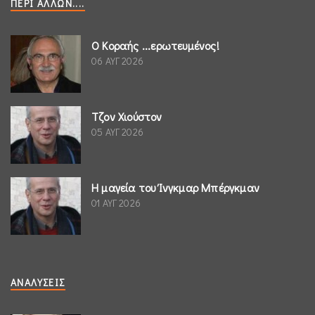
ΠΕΡΊ ΆΛΛΩΝ....
Ο Κοραής ...ερωτευμένος!
06 ΑΥΓ 2026
Τζον Χιούστον
05 ΑΥΓ 2026
Η μαγεία του Ίνγκμαρ Μπέργκμαν
01 ΑΥΓ 2026
ΑΝΑΛΎΣΕΙΣ