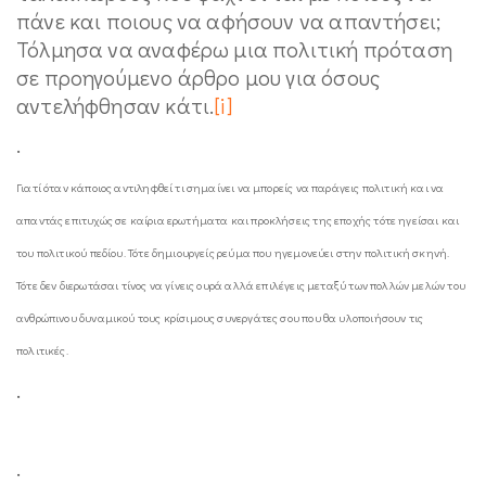
πάνε και ποιους να αφήσουν να απαντήσει;
Τόλμησα να αναφέρω μια πολιτική πρόταση
σε προηγούμενο άρθρο μου για όσους
αντελήφθησαν κάτι.
[i]
.
Γιατί όταν κάποιος αντιληφθεί τι σημαίνει να μπορείς να παράγεις πολιτική και να
απαντάς επιτυχώς σε καίρια ερωτήματα και προκλήσεις της εποχής τότε ηγείσαι και
του πολιτικού πεδίου. Τότε δημιουργείς ρεύμα που ηγεμονεύει στην πολιτική σκηνή.
Τότε δεν διερωτάσαι τίνος να γίνεις ουρά αλλά επιλέγεις μεταξύ των πολλών μελών του
ανθρώπινου δυναμικού τους κρίσιμους συνεργάτες σου που θα υλοποιήσουν τις
πολιτικές.
.
.