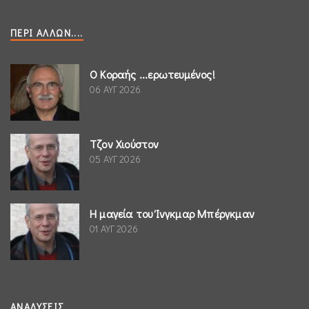
ΠΕΡΊ ΆΛΛΩΝ....
Ο Κοραής ...ερωτευμένος!
06 ΑΥΓ 2026
Τζον Χιούστον
05 ΑΥΓ 2026
Η μαγεία του Ίνγκμαρ Μπέργκμαν
01 ΑΥΓ 2026
ΑΝΑΛΎΣΕΙΣ