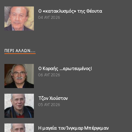
Ο «κατακλυσμός» της Θέουτα
04 ΑΥΓ 2026
ΠΕΡΊ ΆΛΛΩΝ....
Ο Κοραής ...ερωτευμένος!
06 ΑΥΓ 2026
Τζον Χιούστον
05 ΑΥΓ 2026
Η μαγεία του Ίνγκμαρ Μπέργκμαν