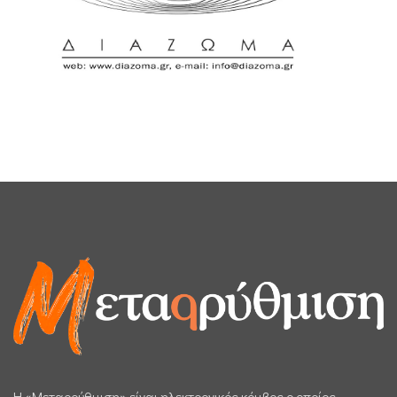
H «Μεταρρύθμιση» είναι ηλεκτρονικός κόμβος ο οποίος