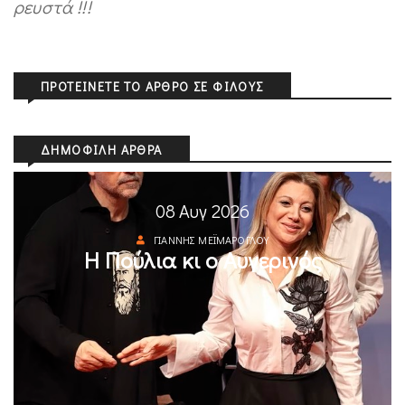
ρευστά !!!
ΠΡΟΤΕΊΝΕΤΕ ΤΟ ΆΡΘΡΟ ΣΕ ΦΊΛΟΥΣ
ΔΗΜΟΦΙΛΉ ΆΡΘΡΑ
08 Αυγ 2026
ΓΙΆΝΝΗΣ ΜΕΪΜΆΡΟΓΛΟΥ
Η Πούλια κι ο Αυγερινός