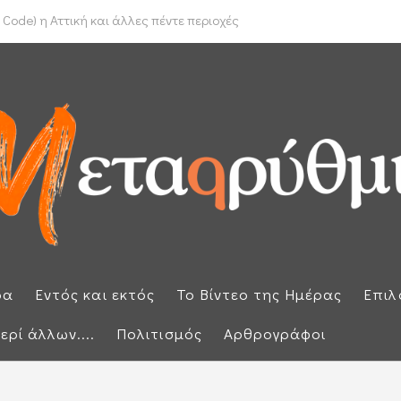
το Ιράν για τα Στενά του Ορμούζ
Code) η Αττική και άλλες πέντε περιοχές
ρα
Εντός και εκτός
Το Βίντεο της Ημέρας
Επιλ
ερί άλλων....
Πολιτισμός
Αρθρογράφοι