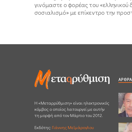
γινόμαστε ο φορέας του «ελληνικού
σοσιαλισμό» με επίκεντρο την προσ
ΆΡΘΡΑ
H «Μεταρρύθμιση» είναι ηλεκτρονικός
κόμβος ο οποίος λειτουργεί με αυτήν
τη μορφή από τον Μάρτιο του 2012.
Εκδότης:
Γιάννης Μεϊμάρογλου