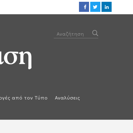
Η απάντηση της Ισπανίας: Επαν
ογές από τον Τύπο
Αναλύσεις