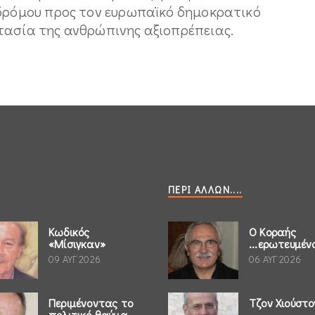
 δρόμου προς τον ευρωπαϊκό δημοκρατικό
τασία της ανθρώπινης αξιοπρέπειας.
ΠΕΡΊ ΆΛΛΩΝ....
Κωδικός
Ο Κοραής
«Μίσιγκαν»
...ερωτευμέν
09 ΑΥΓ 2026
06 ΑΥΓ 2026
Περιμένοντας το
Τζον Χιούστο
πολιτικό θαύμα