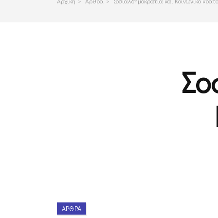
Αρχικη
>
Αρθρα
>
Σοσιαλδημοκρατία και Κοινωνικό κράτ
Σο
ΆΡΘΡΑ