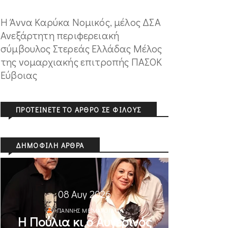
Η Άννα Καρύκα Νομικός, μέλος ΔΣΑ
Ανεξάρτητη περιφερειακή
σύμβουλος Στερεάς Ελλάδας Μέλος
της νομαρχιακής επιτροπής ΠΑΣΟΚ
Εύβοιας
ΠΡΟΤΕΊΝΕΤΕ ΤΟ ΆΡΘΡΟ ΣΕ ΦΊΛΟΥΣ
ΔΗΜΟΦΙΛΉ ΆΡΘΡΑ
08 Αυγ 2026
ΓΙΆΝΝΗΣ ΜΕΪΜΆΡΟΓΛΟΥ
Η Πούλια κι ο Αυγερινός