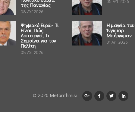
05 ΑΥΓ 2026
της Παναγίας
08 ΑΥΓ 2026
Ψηφιακό Ευρώ- Τι
Η μαγεία του
Είναι, Πώς
Ίνγκμαρ
Λειτουργεί, Τι
Μπέργκμαν
Σημαίνει για τον
01 ΑΥΓ 2026
Πολίτη
08 ΑΥΓ 2026
© 2026 Μetarithmisi