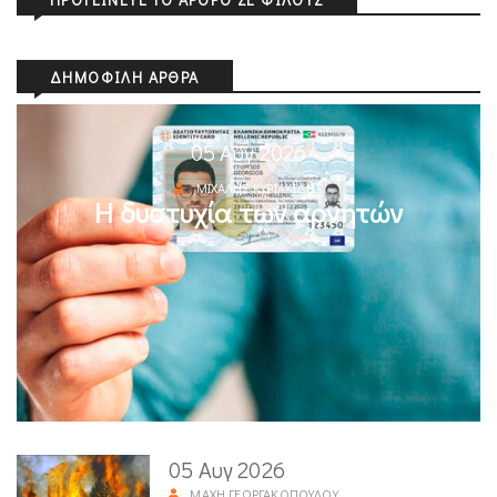
ΔΗΜΟΦΙΛΉ ΆΡΘΡΑ
05 Αυγ 2026
ΜΙΧΆΛΗΣ ΚΥΡΙΑΚΊΔΗΣ
Η δυστυχία των αρνητών
05 Αυγ 2026
ΜΆΧΗ ΓΕΩΡΓΑΚΟΠΟΎΛΟΥ