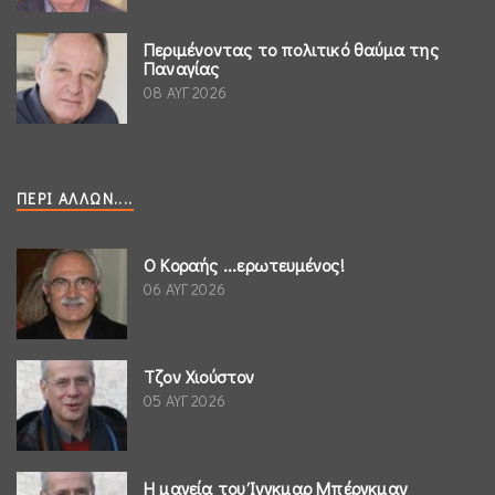
Περιμένοντας το πολιτικό θαύμα της
Παναγίας
08 ΑΥΓ 2026
ΠΕΡΊ ΆΛΛΩΝ....
Ο Κοραής ...ερωτευμένος!
06 ΑΥΓ 2026
Τζον Χιούστον
05 ΑΥΓ 2026
Η μαγεία του Ίνγκμαρ Μπέργκμαν