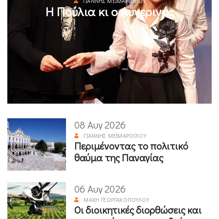
ΓΙΆΝΝΗΣ ΜΕΪΜΆΡΟΓΛΟΥ
Η Πούλια κι ο Αυγερινός
08 Αυγ 2026
ΓΙΆΝΝΗΣ ΜΕΪΜΆΡΟΓΛΟΥ
Περιμένοντας το πολιτικό
θαύμα της Παναγίας
06 Αυγ 2026
ΜΆΧΗ ΓΕΩΡΓΑΚΟΠΟΎΛΟΥ
Οι διοικητικές διορθώσεις και