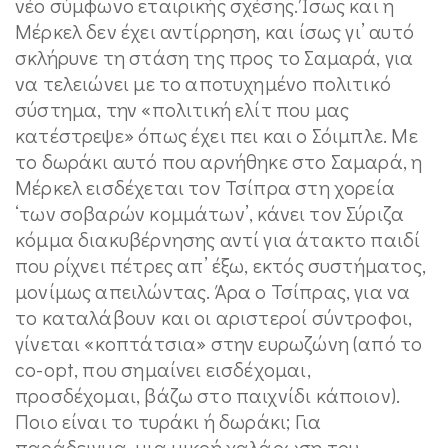
νέο σύμφωνο εταιρικής σχέσης. Ίσως και η
Μέρκελ δεν έχει αντίρρηση, και ίσως γι’ αυτό
σκλήρυνε τη στάση της προς το Σαμαρά, για
να τελειώνει με το αποτυχημένο πολιτικό
σύστημα, την «πολιτική ελίτ που μας
κατέστρεψε» όπως έχει πει και ο Σόιμπλε. Με
το δωράκι αυτό που αρνήθηκε στο Σαμαρά, η
Μέρκελ εισδέχεται τον Τσίπρα στη χορεία
‘των σοβαρών κομμάτων’, κάνει τον Σύριζα
κόμμα διακυβέρνησης αντί για άτακτο παιδί
που ρίχνει πέτρες απ’ έξω, εκτός συστήματος,
μονίμως απειλώντας. Άρα ο Τσίπρας, για να
το καταλάβουν και οι αριστεροί σύντροφοι,
γίνεται «κοπτάτσια» στην ευρωζώνη (από το
co-opt, που σημαίνει εισδέχομαι,
προσδέχομαι, βάζω στο παιχνίδι κάποιον).
Ποιο είναι το τυράκι ή δωράκι; Για
παράδειγμα, μια μικρή χαλάρωση του