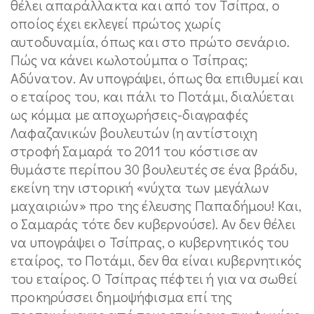
θέλει απαράλλακτα και από τον Τσίπρα, ο
οποίος έχει εκλεγεί πρώτος χωρίς
αυτοδυναμία, όπως και στο πρώτο σενάριο.
Πώς να κάνει κωλοτούμπα ο Τσίπρας;
Αδύνατον. Αν υπογράψει, όπως θα επιθυμεί και
ο εταίρος του, και πάλι το Ποτάμι, διαλύεται
ως κόμμα με αποχωρήσεις-διαγραφές
Λαφαζανικών βουλευτών (η αντίστοιχη
στροφή Σαμαρά το 2011 του κόστισε αν
θυμάστε περίπου 30 βουλευτές σε ένα βράδυ,
εκείνη την ιστορική «νύχτα των μεγάλων
μαχαιριών» προ της έλευσης Παπαδήμου! Και,
ο Σαμαράς τότε δεν κυβερνούσε). Αν δεν θέλει
να υπογράψει ο Τσίπρας, ο κυβερνητικός του
εταίρος, το Ποτάμι, δεν θα είναι κυβερνητικός
του εταίρος. Ο Τσίπρας πέφτει ή για να σωθεί
προκηρύσσει δημοψήφισμα επί της