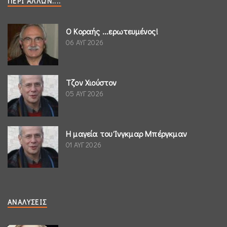
ΠΕΡΊ ΆΛΛΩΝ....
Ο Κοραής ...ερωτευμένος!
06 ΑΥΓ 2026
Τζον Χιούστον
05 ΑΥΓ 2026
Η μαγεία του Ίνγκμαρ Μπέργκμαν
01 ΑΥΓ 2026
ΑΝΑΛΎΣΕΙΣ