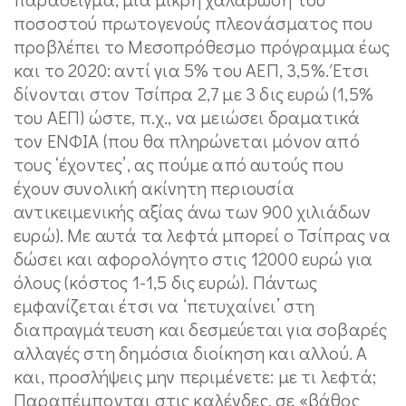
ποσοστού πρωτογενούς πλεονάσματος που
προβλέπει το Μεσοπρόθεσμο πρόγραμμα έως
και το 2020: αντί για 5% του ΑΕΠ, 3,5%. Έτσι
δίνονται στον Τσίπρα 2,7 με 3 δις ευρώ (1,5%
του ΑΕΠ) ώστε, π.χ., να μειώσει δραματικά
τον ΕΝΦΙΑ (που θα πληρώνεται μόνον από
τους ‘έχοντες’, ας πούμε από αυτούς που
έχουν συνολική ακίνητη περιουσία
αντικειμενικής αξίας άνω των 900 χιλιάδων
ευρώ). Με αυτά τα λεφτά μπορεί ο Τσίπρας να
δώσει και αφορολόγητο στις 12000 ευρώ για
όλους (κόστος 1-1,5 δις ευρώ). Πάντως
εμφανίζεται έτσι να ‘πετυχαίνει’ στη
διαπραγμάτευση και δεσμεύεται για σοβαρές
αλλαγές στη δημόσια διοίκηση και αλλού. Α
και, προσλήψεις μην περιμένετε: με τι λεφτά;
Παραπέμπονται στις καλένδες, σε «βάθος