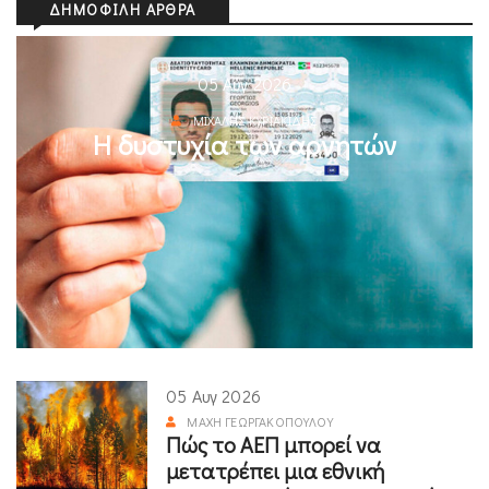
ΔΗΜΟΦΙΛΉ ΆΡΘΡΑ
05 Αυγ 2026
ΜΙΧΆΛΗΣ ΚΥΡΙΑΚΊΔΗΣ
Η δυστυχία των αρνητών
05 Αυγ 2026
ΜΆΧΗ ΓΕΩΡΓΑΚΟΠΟΎΛΟΥ
Πώς το ΑΕΠ μπορεί να
μετατρέπει μια εθνική