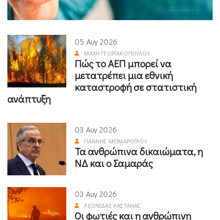
05 Αυγ 2026
ΜΆΧΗ ΓΕΩΡΓΑΚΟΠΟΎΛΟΥ
Πώς το ΑΕΠ μπορεί να
μετατρέπει μια εθνική
καταστροφή σε στατιστική
ανάπτυξη
03 Αυγ 2026
ΓΙΆΝΝΗΣ ΜΕΪΜΆΡΟΓΛΟΥ
Τα ανθρώπινα δικαιώματα, η
ΝΔ και ο Σαμαράς
03 Αυγ 2026
ΛΕΩΝΊΔΑΣ ΚΑΣΤΑΝΆΣ
Οι φωτιές και η ανθρώπινη