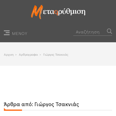
ΜΕΝΟΥ
Αρχικη
>
Αρθρογραφοι
>
Γιώργος Τσακνιάς
Άρθρα από:
Γιώργος Τσακνιάς