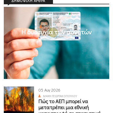
ΔΗΜΟΦΙΛΉ ΆΡΘΡΑ
05 Αυγ 2026
ΜΙΧΆΛΗΣ ΚΥΡΙΑΚΊΔΗΣ
Η δυστυχία των αρνητών
05 Αυγ 2026
ΜΆΧΗ ΓΕΩΡΓΑΚΟΠΟΎΛΟΥ
Πώς το ΑΕΠ μπορεί να
μετατρέπει μια εθνική