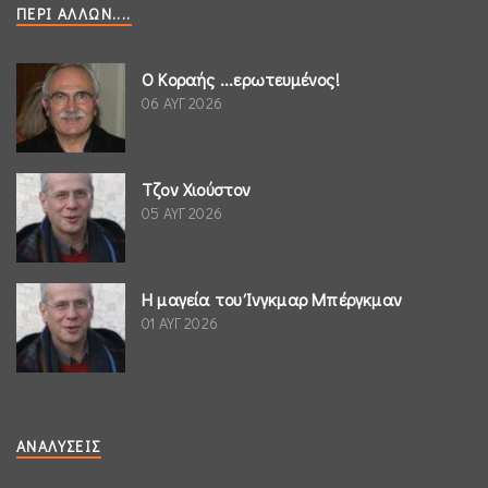
ΠΕΡΊ ΆΛΛΩΝ....
Ο Κοραής ...ερωτευμένος!
06 ΑΥΓ 2026
Τζον Χιούστον
05 ΑΥΓ 2026
Η μαγεία του Ίνγκμαρ Μπέργκμαν
01 ΑΥΓ 2026
ΑΝΑΛΎΣΕΙΣ