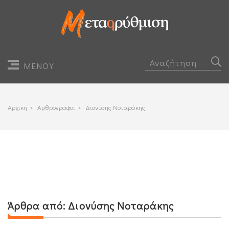
ΜΕΝΟΥ
Αρχικη
>
Αρθρογραφοι
>
Διονύσης Νοταράκης
Άρθρα από:
Διονύσης Νοταράκης