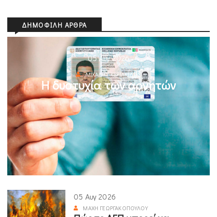
ΔΗΜΟΦΙΛΉ ΆΡΘΡΑ
05 Αυγ 2026
ΜΙΧΆΛΗΣ ΚΥΡΙΑΚΊΔΗΣ
Η δυστυχία των αρνητών
05 Αυγ 2026
ΜΆΧΗ ΓΕΩΡΓΑΚΟΠΟΎΛΟΥ