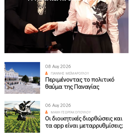
08 Αυγ 2026
ΓΙΆΝΝΗΣ ΜΕΪΜΆΡΟΓΛΟΥ
Περιμένοντας το πολιτικό
θαύμα της Παναγίας
06 Αυγ 2026
ΜΆΧΗ ΓΕΩΡΓΑΚΟΠΟΎΛΟΥ
Οι διοικητικές διορθώσεις και
τα app είναι μεταρρυθμίσεις;