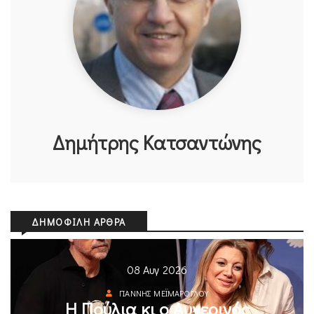
Δημήτρης Κατσαντώνης
ΔΗΜΟΦΙΛΉ ΆΡΘΡΑ
08 Αυγ 2026
ΓΙΆΝΝΗΣ ΜΕΪΜΆΡΟΓΛΟΥ
Η Πούλια κι ο Αυγερινός