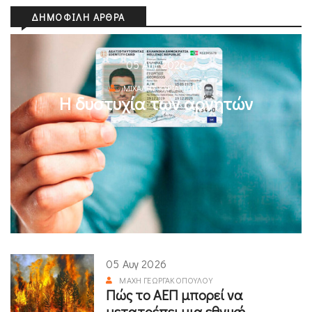
ΔΗΜΟΦΙΛΉ ΆΡΘΡΑ
05 Αυγ 2026
ΜΙΧΆΛΗΣ ΚΥΡΙΑΚΊΔΗΣ
Η δυστυχία των αρνητών
05 Αυγ 2026
ΜΆΧΗ ΓΕΩΡΓΑΚΟΠΟΎΛΟΥ
Πώς το ΑΕΠ μπορεί να
μετατρέπει μια εθνική