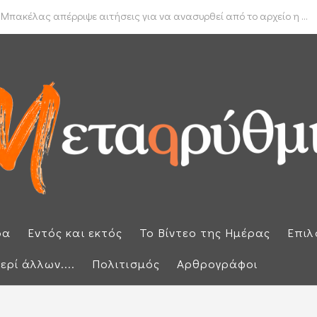
δα για το πραγματικό διαθέσιμο εισόδημα των νοικοκυριών
 Μπακέλας απέρριψε αιτήσεις για να ανασυρθεί από το αρχείο η ...
ρα
Εντός και εκτός
Το Βίντεο της Ημέρας
Επιλ
ερί άλλων....
Πολιτισμός
Αρθρογράφοι