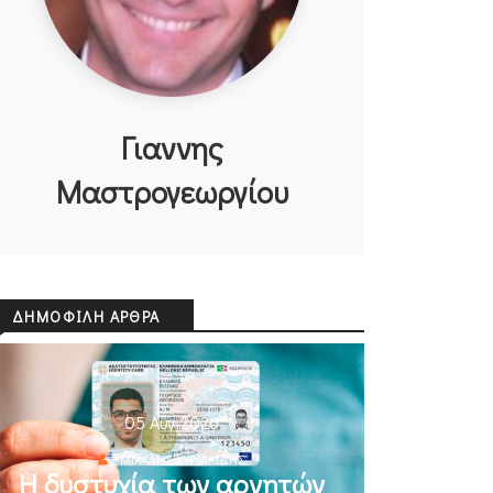
Γιαννης
Μαστρογεωργίου
ΔΗΜΟΦΙΛΉ ΆΡΘΡΑ
05 Αυγ 2026
ΜΙΧΆΛΗΣ ΚΥΡΙΑΚΊΔΗΣ
Η δυστυχία των αρνητών