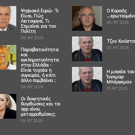
Ψηφιακό Ευρώ- Τι
Ο Κοραής
Είναι, Πώς
...ερωτευμέν
Λειτουργεί, Τι
06 ΑΥΓ 2026
Σημαίνει για τον
Πολίτη
08 ΑΥΓ 2026
Τζον Χιούστο
05 ΑΥΓ 2026
Παραβατικότητα
και
εγκληματικότητα
στην Ελλάδα -
Είναι τυχαία η
Η μαγεία του
συγκυρία, ή κάτι
Ίνγκμαρ
άλλο συμβαίνει ;
Μπέργκμαν
08 ΑΥΓ 2026
01 ΑΥΓ 2026
Οι διοικητικές
διορθώσεις και τα
app είναι
μεταρρυθμίσεις;
06 ΑΥΓ 2026