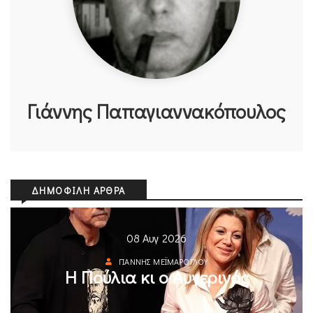
Γιάννης Παπαγιαννακόπουλος
ΔΗΜΟΦΙΛΉ ΆΡΘΡΑ
08 Αυγ 2026
ΓΙΆΝΝΗΣ ΜΕΪΜΆΡΟΓΛΟΥ
Η Πούλια κι ο Αυγερινός