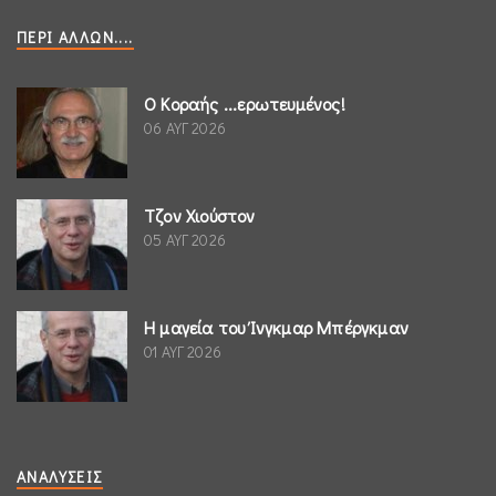
ΠΕΡΊ ΆΛΛΩΝ....
Ο Κοραής ...ερωτευμένος!
06 ΑΥΓ 2026
Τζον Χιούστον
05 ΑΥΓ 2026
Η μαγεία του Ίνγκμαρ Μπέργκμαν
01 ΑΥΓ 2026
ΑΝΑΛΎΣΕΙΣ