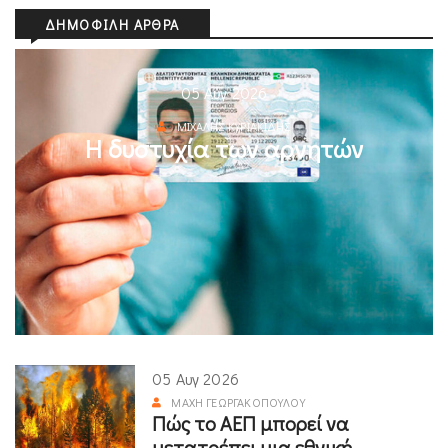
ΔΗΜΟΦΙΛΉ ΆΡΘΡΑ
05 Αυγ 2026
ΜΙΧΆΛΗΣ ΚΥΡΙΑΚΊΔΗΣ
Η δυστυχία των αρνητών
05 Αυγ 2026
ΜΆΧΗ ΓΕΩΡΓΑΚΟΠΟΎΛΟΥ
Πώς το ΑΕΠ μπορεί να
μετατρέπει μια εθνική