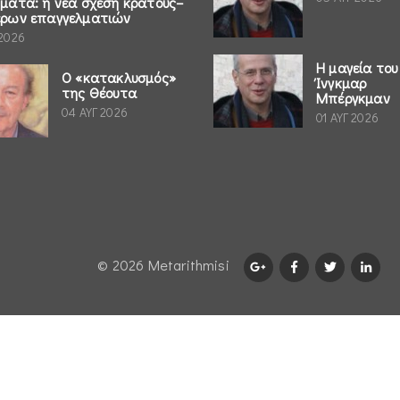
ήματα: η νέα σχέση κράτους–
έρων επαγγελματιών
 2026
Η μαγεία του
Ο «κατακλυσμός»
Ίνγκμαρ
της Θέουτα
Μπέργκμαν
04 ΑΥΓ 2026
01 ΑΥΓ 2026
© 2026 Μetarithmisi