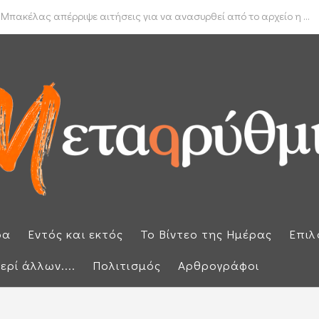
δα για το πραγματικό διαθέσιμο εισόδημα των νοικοκυριών
 Μπακέλας απέρριψε αιτήσεις για να ανασυρθεί από το αρχείο η ...
ρα
Εντός και εκτός
Το Βίντεο της Ημέρας
Επιλ
ερί άλλων....
Πολιτισμός
Αρθρογράφοι