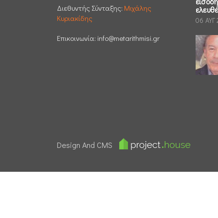
εισοδ
Διεθυντής Σύνταξης:
Μιχάλης
ελευθ
Κυριακίδης
06 ΑΥΓ
Επικοινωνία:
info@metarithmisi.gr
Design And CMS