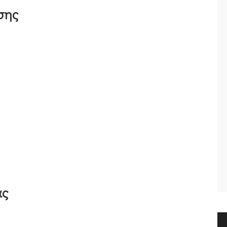
σης
ας