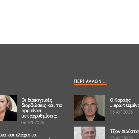
ΠΕΡΊ ΆΛΛΩΝ....
Οι διοικητικές
Ο Κοραής
διορθώσεις και τα
...ερωτευμέν
app είναι
06 ΑΥΓ 2026
μεταρρυθμίσεις;
06 ΑΥΓ 2026
Τζον Χιούστο
ρια και ελάχιστα
05 ΑΥΓ 2026