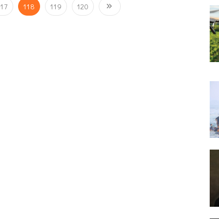
117
118
119
120