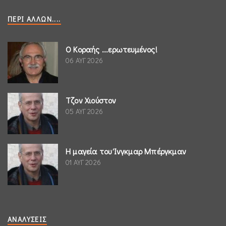
ΠΕΡΊ ΆΛΛΩΝ....
Ο Κοραής ...ερωτευμένος!
06 ΑΥΓ 2026
Τζον Χιούστον
05 ΑΥΓ 2026
Η μαγεία του Ίνγκμαρ Μπέργκμαν
01 ΑΥΓ 2026
ΑΝΑΛΎΣΕΙΣ