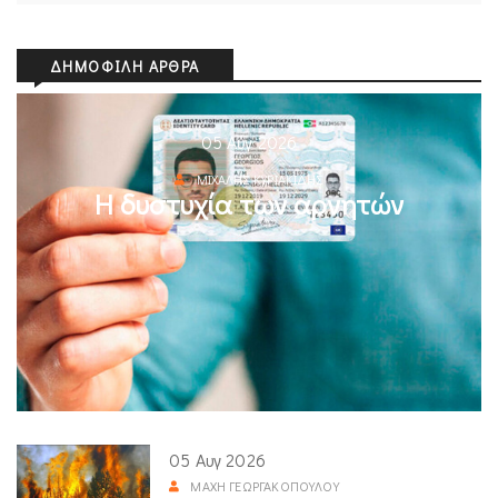
ΔΗΜΟΦΙΛΉ ΆΡΘΡΑ
05 Αυγ 2026
ΜΙΧΆΛΗΣ ΚΥΡΙΑΚΊΔΗΣ
Η δυστυχία των αρνητών
05 Αυγ 2026
ΜΆΧΗ ΓΕΩΡΓΑΚΟΠΟΎΛΟΥ