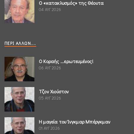
Ο «κατακλυσμός» της Θέουτα
04 ΑΥΓ 2026
ΠΕΡΊ ΆΛΛΩΝ....
Ο Κοραής ...ερωτευμένος!
06 ΑΥΓ 2026
Τζον Χιούστον
05 ΑΥΓ 2026
Η μαγεία του Ίνγκμαρ Μπέργκμαν
01 ΑΥΓ 2026