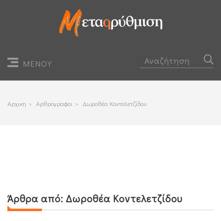
ΜΕΝΟΥ
Αρχικη
>
Αρθρογραφοι
>
Δωροθέα Κοντελετζίδου
Άρθρα από:
Δωροθέα Κοντελετζίδου