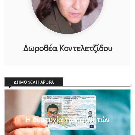
Δωροθέα Κοντελετζίδου
ΔΗΜΟΦΙΛΉ ΆΡΘΡΑ
05 Αυγ 2026
ΜΙΧΆΛΗΣ ΚΥΡΙΑΚΊΔΗΣ
Η δυστυχία των αρνητών