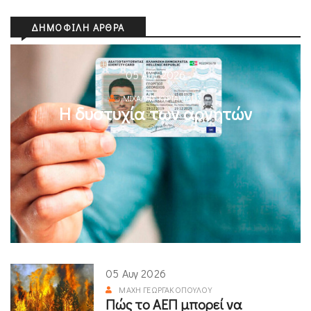
ΔΗΜΟΦΙΛΉ ΆΡΘΡΑ
05 Αυγ 2026
ΜΙΧΆΛΗΣ ΚΥΡΙΑΚΊΔΗΣ
Η δυστυχία των αρνητών
05 Αυγ 2026
ΜΆΧΗ ΓΕΩΡΓΑΚΟΠΟΎΛΟΥ
Πώς το ΑΕΠ μπορεί να