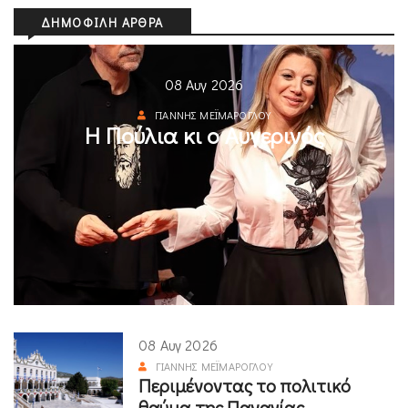
ΔΗΜΟΦΙΛΉ ΆΡΘΡΑ
08 Αυγ 2026
ΓΙΆΝΝΗΣ ΜΕΪΜΆΡΟΓΛΟΥ
Η Πούλια κι ο Αυγερινός
08 Αυγ 2026
ΓΙΆΝΝΗΣ ΜΕΪΜΆΡΟΓΛΟΥ
Περιμένοντας το πολιτικό
θαύμα της Παναγίας