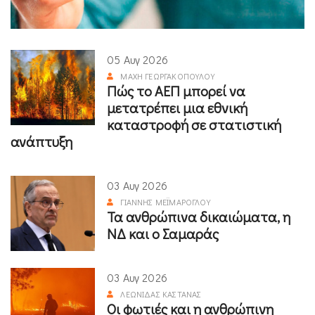
05 Αυγ 2026
ΜΆΧΗ ΓΕΩΡΓΑΚΟΠΟΎΛΟΥ
Πώς το ΑΕΠ μπορεί να
μετατρέπει μια εθνική
καταστροφή σε στατιστική
ανάπτυξη
03 Αυγ 2026
ΓΙΆΝΝΗΣ ΜΕΪΜΆΡΟΓΛΟΥ
Τα ανθρώπινα δικαιώματα, η
ΝΔ και ο Σαμαράς
03 Αυγ 2026
ΛΕΩΝΊΔΑΣ ΚΑΣΤΑΝΆΣ
Οι φωτιές και η ανθρώπινη