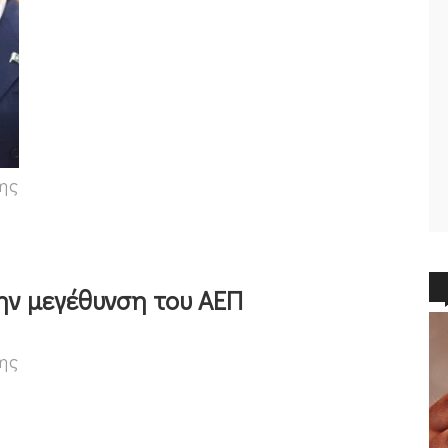
ρης
ην μεγέθυνση του ΑΕΠ
ρης