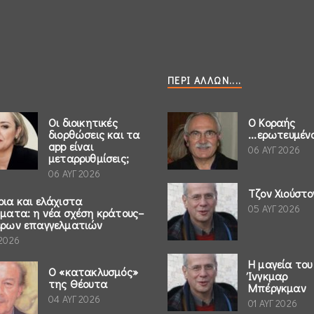
ΠΕΡΊ ΆΛΛΩΝ....
Οι διοικητικές
Ο Κοραής
διορθώσεις και τα
...ερωτευμέν
app είναι
06 ΑΥΓ 2026
μεταρρυθμίσεις;
06 ΑΥΓ 2026
Τζον Χιούστο
ρια και ελάχιστα
05 ΑΥΓ 2026
ήματα: η νέα σχέση κράτους–
έρων επαγγελματιών
 2026
Η μαγεία του
Ο «κατακλυσμός»
Ίνγκμαρ
της Θέουτα
Μπέργκμαν
04 ΑΥΓ 2026
01 ΑΥΓ 2026