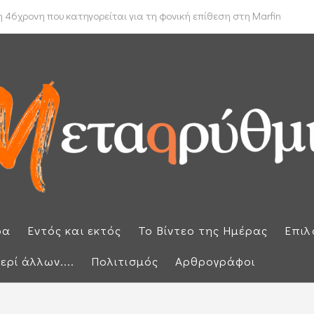
 δρομολόγιο πλοίων που θέλουν να διασχίσουν τα Στενά του Ορμούζ
 46χρονη που κατηγορείται για τη φονική επίθεση στη Marfin
ρα
Εντός και εκτός
Το Βίντεο της Ημέρας
Επιλ
ερί άλλων....
Πολιτισμός
Αρθρογράφοι