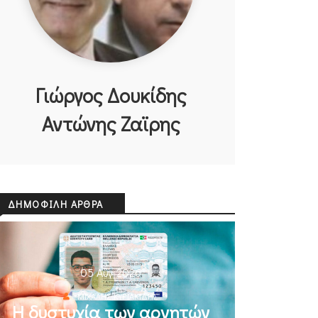
Γιώργος Δουκίδης
Αντώνης Ζαϊρης
ΔΗΜΟΦΙΛΉ ΆΡΘΡΑ
05 Αυγ 2026
ΜΙΧΆΛΗΣ ΚΥΡΙΑΚΊΔΗΣ
Η δυστυχία των αρνητών