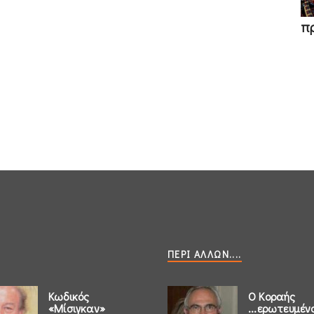
π
ΠΕΡΊ ΆΛΛΩΝ....
Κωδικός
Ο Κοραής
«Μίσιγκαν»
...ερωτευμέν