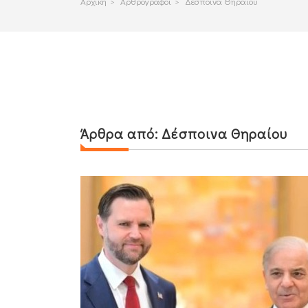
Αρχικη
>
Αρθρογραφοι
>
Δέσποινα Θηραίου
Άρθρα από:
Δέσποινα Θηραίου