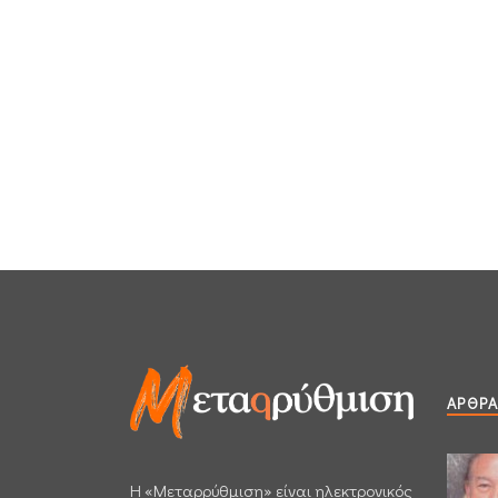
ΆΡΘΡΑ
H «Μεταρρύθμιση» είναι ηλεκτρονικός