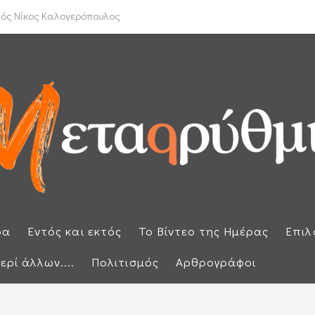
υτικό σχέδιο του Τραμπ για τη Γάζα
ιός Νίκος Καλογερόπουλος
ρα
Εντός και εκτός
Το Βίντεο της Ημέρας
Επιλ
ερί άλλων....
Πολιτισμός
Αρθρογράφοι