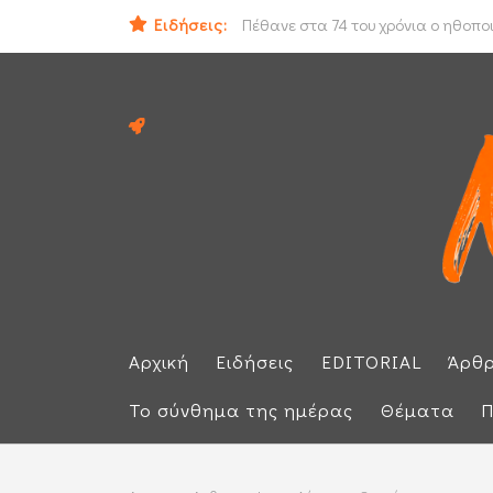
Ειδήσεις:
Ο Νετανιάχου απορρίπτει το ειρηνε
Πέθανε στα 74 του χρόνια ο ηθοπο
Αρχική
Ειδήσεις
EDITORIAL
Άρθ
Το σύνθημα της ημέρας
Θέματα
Π