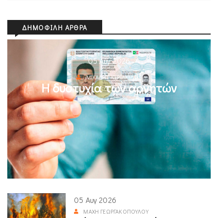
ΔΗΜΟΦΙΛΉ ΆΡΘΡΑ
05 Αυγ 2026
ΜΙΧΆΛΗΣ ΚΥΡΙΑΚΊΔΗΣ
Η δυστυχία των αρνητών
05 Αυγ 2026
ΜΆΧΗ ΓΕΩΡΓΑΚΟΠΟΎΛΟΥ