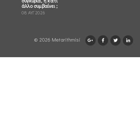
συγκυρία, ή κάτι
άλλο συμβαίνει ;
08 ΑΥΓ 2026
© 2026 Μetarithmisi