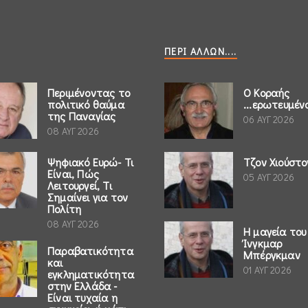
ΠΕΡΊ ΆΛΛΩΝ....
Περιμένοντας το
Ο Κοραής
πολιτικό θαύμα
...ερωτευμέν
της Παναγίας
06 ΑΥΓ 2026
08 ΑΥΓ 2026
Ψηφιακό Ευρώ- Τι
Τζον Χιούστο
Είναι, Πώς
05 ΑΥΓ 2026
Λειτουργεί, Τι
Σημαίνει για τον
Πολίτη
08 ΑΥΓ 2026
Η μαγεία του
Ίνγκμαρ
Παραβατικότητα
Μπέργκμαν
και
01 ΑΥΓ 2026
εγκληματικότητα
στην Ελλάδα -
Είναι τυχαία η