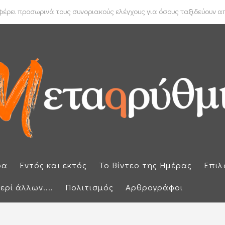
 Μπακέλας απέρριψε αιτήσεις για να ανασυρθεί από το αρχείο η ...
ρει προσωρινά τους συνοριακούς ελέγχους για όσους ταξιδεύουν από
ρα
Εντός και εκτός
Το Βίντεο της Ημέρας
Επιλ
ερί άλλων....
Πολιτισμός
Αρθρογράφοι